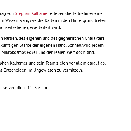
trag von
Stephan Kalhamer
erleben die Teilnehmer eine
m Wissen wahr, wie die Karten in den Hintergrund treten
lichkeitsebene gewetteifert wird.
en Partien, des eigenen und des gegnerischen Charakters
zukünftigen Stärke der eigenen Hand. Schnell wird jedem
em Mikrokosmos Poker und der realen Welt doch sind.
phan Kalhamer und sein Team zielen vor allem darauf ab,
as Entscheiden im Ungewissen zu vermitteln.
r setzen diese für Sie um.