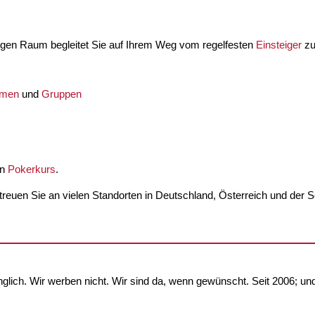
igen Raum begleitet Sie auf Ihrem Weg vom regelfesten
Einsteiger
zu
rmen
und
Gruppen
en
Pokerkurs
.
etreuen Sie an vielen Standorten in Deutschland, Österreich und der S
dringlich. Wir werben nicht. Wir sind da, wenn gewünscht. Seit 2006;