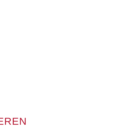
IEREN