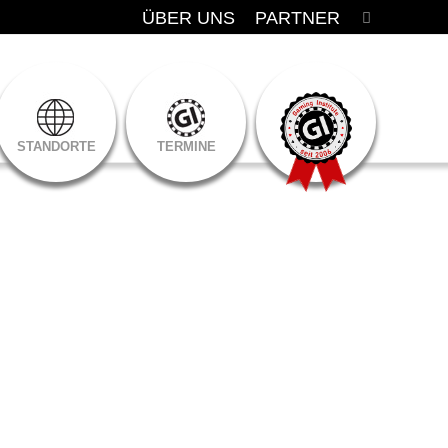
ÜBER UNS
PARTNER
STANDORTE
TERMINE