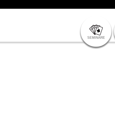
SEMINARE